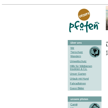
u
über uns
L
Wir
E
Tierschutz
P
Wandern
Umweltschutz
Hilfe für Wildbienen
Insekten & Co.
Unser Garten
Urlaub mit Hund
Fahradfahren
Gassi Bilder
unsere pfoten
Camiii