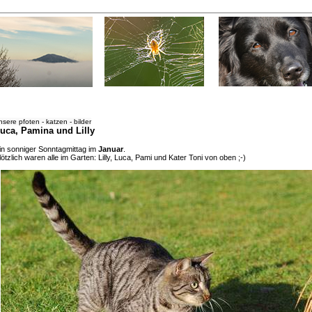
nsere pfoten - katzen - bilder
uca, Pamina und Lilly
in sonniger Sonntagmittag im
Januar
.
lötzlich waren alle im Garten: Lilly, Luca, Pami und Kater Toni von oben ;-)