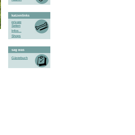
katzenlinks
private
Seiten
Infos...
Shops
sag was
Gästebuch