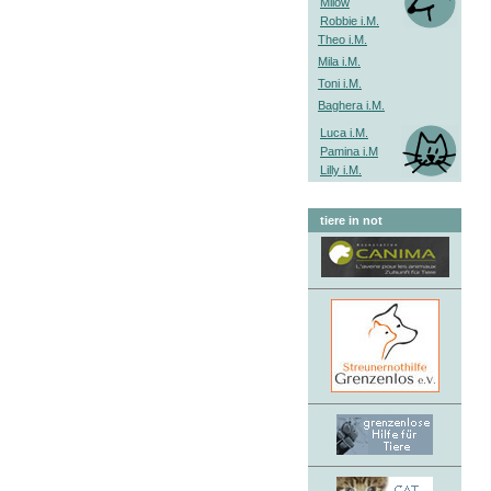
Milow
Robbie i.M.
Theo i.M.
Mila i.M.
Toni i.M.
Baghera i.M.
Luca i.M.
Pamina i.M
Lilly i.M.
tiere in not