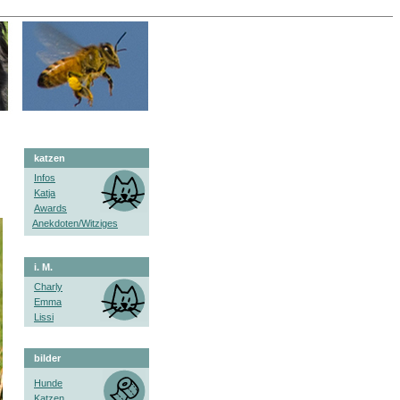
katzen
Infos
Katja
Awards
Anekdoten/Witziges
i. M.
Charly
Emma
Lissi
bilder
Hunde
Katzen