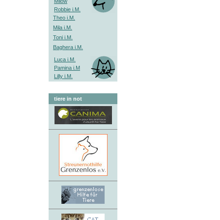
Milow
Robbie i.M.
Theo i.M.
Mila i.M.
Toni i.M.
Baghera i.M.
Luca i.M.
Pamina i.M
Lilly i.M.
tiere in not