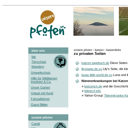
unsere pfoten - katzen - katzenlinks
über uns
zu privaten Seiten
Wir
Tierschutz
katzen-tagebuch.de
Diese Seiten
Wandern
lilyspage.de.vu
Lily's Seite, die 
Umweltschutz
lunas-little-world.de.vu
Luna und ih
Hilfe für Wildbienen
Nierenerkrankungen bei Katze
Insekten & Co.
loetzerich.de
und die Geschich
Unser Garten
felinecrf.info
Urlaub mit Hund
Yahoo-Group
"Nierenkranke Ka
Fahradfahren
Gassi Bilder
unsere pfoten
Camiii