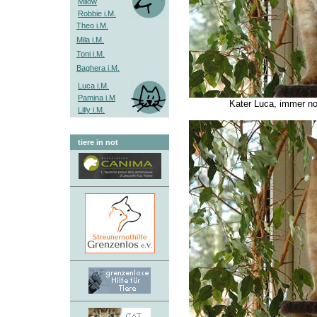
Milow
Robbie i.M.
Theo i.M.
Mila i.M.
Toni i.M.
Baghera i.M.
Luca i.M.
Pamina i.M
Kater Luca, immer 
Lilly i.M.
tiere in not