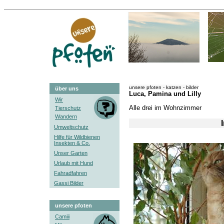
unsere pfoten - katzen - bilder
über uns
Luca, Pamina und Lilly
Wir
Alle drei im Wohnzimmer
Tierschutz
Wandern
Umweltschutz
Hilfe für Wildbienen
Insekten & Co.
Unser Garten
Urlaub mit Hund
Fahradfahren
Gassi Bilder
unsere pfoten
Camiii