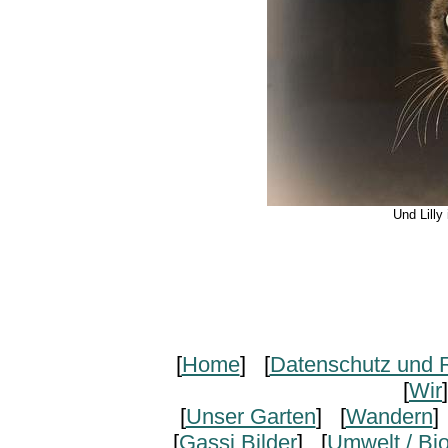
Und Lilly 
[
Home
] [
Datenschutz und R
[
Wir
[
Unser Garten
] [
Wandern
]
[
Gassi Bilder
] [
Umwelt / Bi