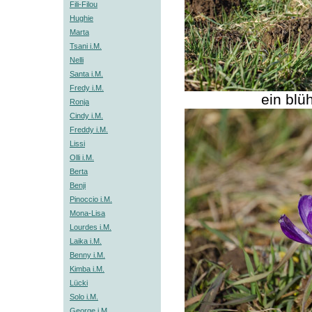
Fili-Filou
Hughie
Marta
Tsani i.M.
Nelli
Santa i.M.
Fredy i.M.
ein blü
Ronja
Cindy i.M.
Freddy i.M.
Lissi
Olli i.M.
Berta
Benji
Pinoccio i.M.
Mona-Lisa
Lourdes i.M.
Laika i.M.
Benny i.M.
Kimba i.M.
Lücki
Solo i.M.
George i.M.