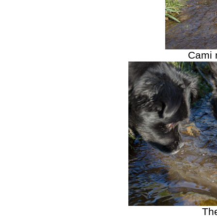
Cami 
Th