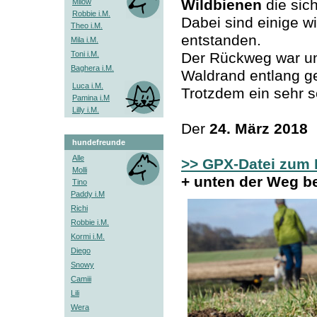
Wildbienen
die sic
Milow
Robbie i.M.
Dabei sind einige w
Theo i.M.
entstanden.
Mila i.M.
Toni i.M.
Der Rückweg war un
Baghera i.M.
Waldrand entlang g
Luca i.M.
Trotzdem ein sehr 
Pamina i.M
Lilly i.M.
Der
24. März 2018
hundefreunde
Alle
>> GPX-Datei zum
Molli
+ unten der Weg b
Tino
Paddy i.M
Richi
Robbie i.M.
Kormi i.M.
Diego
Snowy
Camiii
Lili
Wera