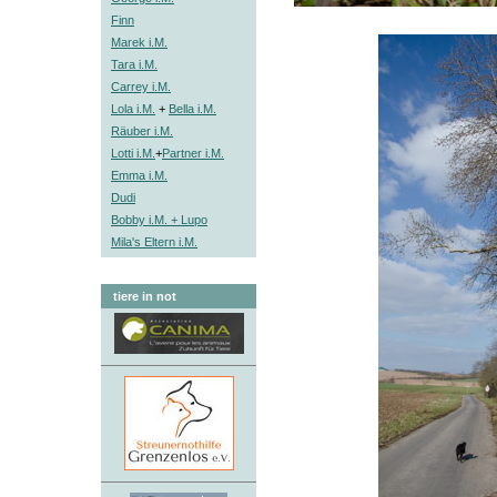
Finn
Marek i.M.
Tara i.M.
Carrey i.M.
Lola i.M.
+
Bella i.M.
Räuber i.M.
Lotti i.M.
+
Partner i.M.
Emma i.M.
Dudi
Bobby i.M. + Lupo
Mila's Eltern i.M.
tiere in not