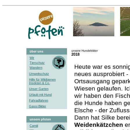
unsere Hundebilder
über uns
2018
Wir
Tierschutz
Heute war es sonni
Wandern
neues ausprobiert -
Umweltschutz
Hilfe für Wildbienen
Ortsausgang gepark
Insekten & Co.
Wiesen gelaufen. Ic
Unser Garten
wir haben den Fischt
Urlaub mit Hund
Fahradfahren
die Hunde haben ge
Gassi Bilder
Elsche - der Zuflus
Dann hat Silke bere
unsere pfoten
Weidenkätzchen
en
Camiii