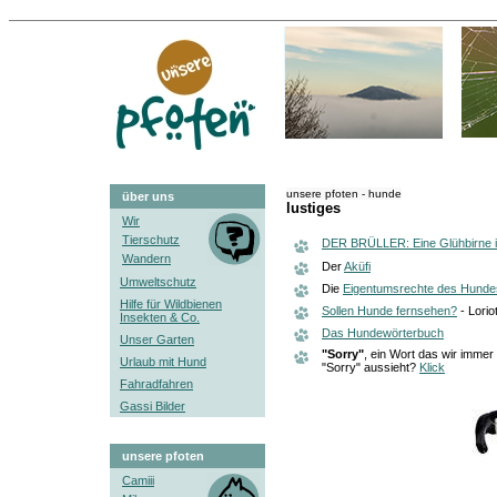
unsere pfoten - hunde
über uns
lustiges
Wir
Tierschutz
DER BRÜLLER: Eine Glühbirne is
Wandern
Der
Aküfi
Umweltschutz
Die
Eigentumsrechte des Hunde
Hilfe für Wildbienen
Sollen Hunde fernsehen?
- Lorio
Insekten & Co.
Das Hundewörterbuch
Unser Garten
"Sorry"
, ein Wort das wir imme
Urlaub mit Hund
"Sorry" aussieht?
Klick
Fahradfahren
Gassi Bilder
unsere pfoten
Camiii