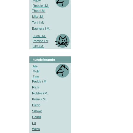
Milow
Robbie i.M.
Theo i.M.
Mila i.M.
Toni i.M.
Baghera i.M.
Luca i.M.
Pamina i.M
Lilly i.M.
hundefreunde
Alle
Molli
Tino
Paddy i.M
Richi
Robbie i.M.
Kormi i.M.
Diego
Snowy
Camiii
Lili
Wera