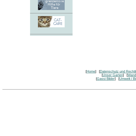
[
Home
] [
Datenschutz und Rechtl
[
Unser Garten
] [
Wand
[
Gassi Bilder
] [
Umwelt / Bi