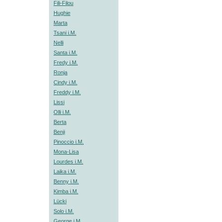
Fili-Filou
Hughie
Marta
Tsani i.M.
Nelli
Santa i.M.
Fredy i.M.
Ronja
Cindy i.M.
Freddy i.M.
Lissi
Olli i.M.
Berta
Benji
Pinoccio i.M.
Mona-Lisa
Lourdes i.M.
Laika i.M.
Benny i.M.
Kimba i.M.
Lücki
Solo i.M.
George i.M.