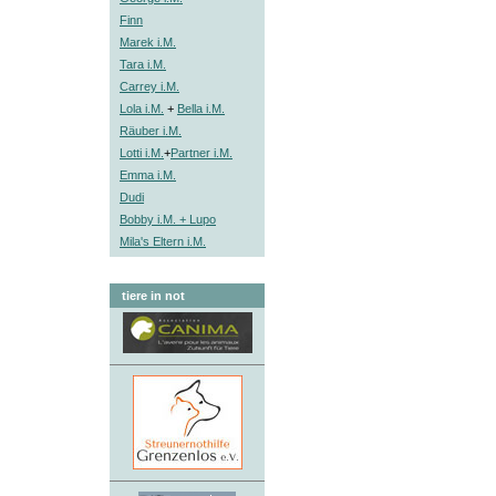
Finn
Marek i.M.
Tara i.M.
Carrey i.M.
Lola i.M.
+
Bella i.M.
Räuber i.M.
Lotti i.M.
+
Partner i.M.
Emma i.M.
Dudi
Bobby i.M. + Lupo
Mila's Eltern i.M.
tiere in not