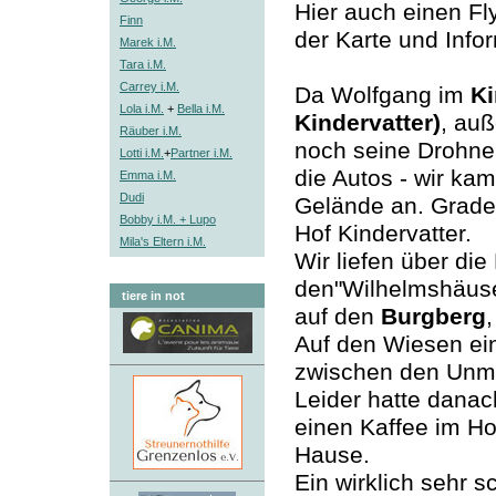
Hier auch einen F
Finn
der Karte und Inf
Marek i.M.
Tara i.M.
Carrey i.M.
Da Wolfgang im
Ki
Lola i.M.
+
Bella i.M.
Kindervatter)
, au
Räuber i.M.
noch seine Drohne 
Lotti i.M.
+
Partner i.M.
die Autos - wir ka
Emma i.M.
Dudi
Gelände an. Grade
Bobby i.M. + Lupo
Hof Kindervatter.
Mila's Eltern i.M.
Wir liefen über die
den"Wilhelmshäuse
tiere in not
auf den
Burgberg
Auf den Wiesen ei
zwischen den Unm
Leider hatte danac
einen Kaffee im Ho
Hause.
Ein wirklich sehr 