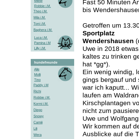
Fast 50 Minuten An
Milow
Robbie i.M.
bis Wendershause
Theo i.M.
Mila i.M.
Toni i.M.
Getroffen um 13.3
Baghera i.M.
Sportplatz
Luca i.M.
Wendershausen
(
Pamina i.M
Uwe in 2018 etwas
Lilly i.M.
kaltes zu trinken g
hundefreunde
hat *gg*).
Alle
Ein wenig windig, l
Molli
gings bergauf und
Tino
Paddy i.M
war ich kaputt... Wi
Richi
laufen am Waldran
Robbie i.M.
Kirschplantagen v
Kormi i.M.
nicht zum pausiere
Diego
Snowy
Uwe und Wolfgang
Camiii
Wir kommen auf d
Lili
Ausblicke auf die 
Wera