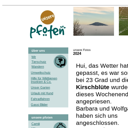
unsere Fotos
über uns
2024
Wir
Tierschutz
Hui, das Wetter ha
Wandern
gepasst, es war so
Umweltschutz
Hilfe für Wildbienen
bei 23 Grad und di
Insekten & Co.
Kirschblüte
wurde 
Unser Garten
dieses Wochenen
Urlaub mit Hund
Fahradfahren
angepriesen.
Gassi Bilder
Barbara und Wolf
haben sich uns
unsere pfoten
angeschlossen.
Camiii