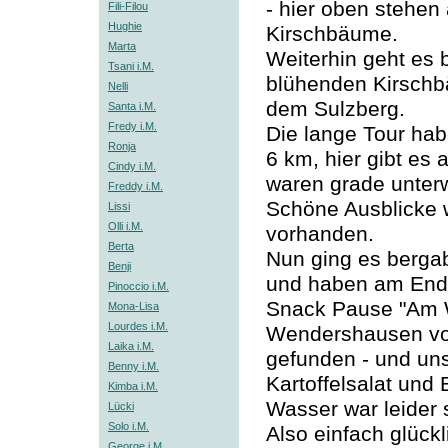
- hier oben stehen
Fili-Filou
Hughie
Kirschbäume.
Marta
Weiterhin geht es 
Tsani i.M.
blühenden Kirschb
Nelli
dem Sulzberg.
Santa i.M.
Fredy i.M.
Die lange Tour hab
Ronja
6 km, hier gibt es
Cindy i.M.
waren grade unter
Freddy i.M.
Schöne Ausblicke
Lissi
Olli i.M.
vorhanden.
Berta
Nun ging es berga
Benji
und haben am Ende
Pinoccio i.M.
Snack Pause "Am 
Mona-Lisa
Lourdes i.M.
Wendershausen vo
Laika i.M.
gefunden - und uns
Benny i.M.
Kartoffelsalat und
Kimba i.M.
Wasser war leider 
Lücki
Solo i.M.
Also einfach glückli
George i.M.