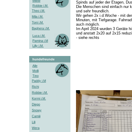
Milow
Spinds auf jeder der Etagen, Du
Robbie i.M.
Die Menschen sind einfach nur 
Theo i.M.
und sehr freundlich.
Wir gehen 2x i.d.Woche - mit de
Mila i.M.
Minuten, mit Tiefgarage. Fahrrad
Toni i.M.
auch möglich.
Baghera i.M.
Im April 2024 wurden 3 Geräte h
und anstatt 2x20 auf 2x15 reduzi
Luca i.M.
- siehe rechts
Pamina i.M
Lilly i.M.
hundefreunde
Alle
Molli
Tino
Paddy i.M
Richi
Robbie i.M.
Kormi i.M.
Diego
Snowy
Camiii
Lili
Wera