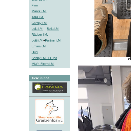
Finn
Marek i.M.
Tara i.M.
Carrey i.M.
Lola i.M.
+
Bella i.M.
Räuber i.M.
Lotti i.M.
+
Partner i.M.
Emma i.M.
Dudi
Bobby i.M. + Lupo
e
Mila's Eltern i.M.
tiere in not