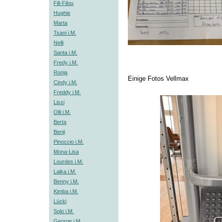
Fili-Filou
Hughie
Marta
Tsani i.M.
Nelli
Santa i.M.
Fredy i.M.
Ronja
Einige Fotos Vellmax
Cindy i.M.
Freddy i.M.
Lissi
Olli i.M.
Berta
Benji
Pinoccio i.M.
Mona-Lisa
Lourdes i.M.
Laika i.M.
Benny i.M.
Kimba i.M.
Lücki
Solo i.M.
George i.M.