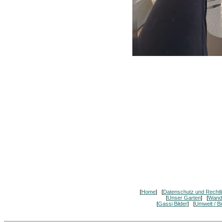
[
Home
] [
Datenschutz und Rechtl
[
Unser Garten
] [
Wand
[
Gassi Bilder
] [
Umwelt / Bi