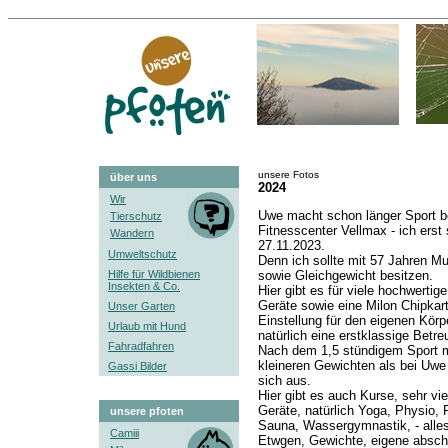
unsere Fotos
über uns
2024
Wir
Uwe macht schon länger Sport 
Tierschutz
Fitnesscenter Vellmax - ich erst
Wandern
27.11.2023.
Umweltschutz
Denn ich sollte mit 57 Jahren M
Hilfe für Wildbienen
sowie Gleichgewicht besitzen.
Insekten & Co.
Hier gibt es für viele hochwerti
Geräte sowie eine Milon Chipkart
Unser Garten
Einstellung für den eigenen Körp
Urlaub mit Hund
natürlich eine erstklassige Betre
Fahradfahren
Nach dem 1,5 stündigem Sport m
kleineren Gewichten als bei Uw
Gassi Bilder
sich aus.
Hier gibt es auch Kurse, sehr vi
Geräte, natürlich Yoga, Physio, 
unsere pfoten
Sauna, Wassergymnastik, - alles
Camiii
Etwgen, Gewichte, eigene absch