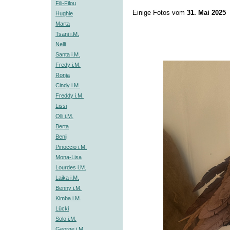
Fili-Filou
Einige Fotos vom
31. Mai 2025
Hughie
Marta
Tsani i.M.
Nelli
Santa i.M.
Fredy i.M.
Ronja
Cindy i.M.
Freddy i.M.
Lissi
Olli i.M.
Berta
Benji
Pinoccio i.M.
Mona-Lisa
Lourdes i.M.
Laika i.M.
Benny i.M.
Kimba i.M.
Lücki
Solo i.M.
George i.M.