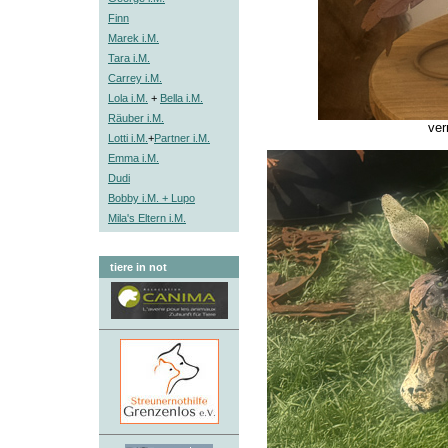
Finn
Marek i.M.
Tara i.M.
Carrey i.M.
Lola i.M.
+
Bella i.M.
Räuber i.M.
ver
Lotti i.M.
+
Partner i.M.
Emma i.M.
Dudi
Bobby i.M. + Lupo
Mila's Eltern i.M.
tiere in not