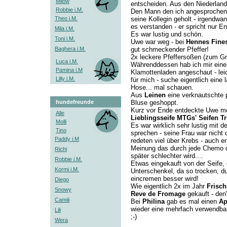
Milow
entscheiden. Aus den Niederlan
Robbie i.M.
Den Mann den ich angesprochen
Theo i.M.
seine Kollegin geholt - irgendwa
es verstanden - er spricht nur Eng
Mila i.M.
Es war lustig und schön.
Toni i.M.
Uwe war weg - bei
Hennes Fine
Baghera i.M.
gut schmeckender Pfeffer!
2x leckere Pfeffersoßen (zum Gril
Luca i.M.
Währenddessen hab ich mir eine
Pamina i.M
Klamottenladen angeschaut - leid
Lilly i.M.
für mich - suche eigentlich eine 
Hose... mal schauen.
Aus
Leinen
eine verknautschte 
hundefreunde
Bluse geshoppt.
Kurz vor Ende entdeckte Uwe m
Alle
Lieblingsseife MTGs' Seifen T
Molli
Es war wirklich sehr lustig mit
Tino
sprechen - seine Frau war nicht d
Paddy i.M
redeten viel über Krebs - auch er 
Meinung das durch jede Chemo 
Richi
später schlechter wird....
Robbie i.M.
Etwas eingekauft von der Seife,
Kormi i.M.
Unterschenkel, da so trocken, d
eincremen besser wird!
Diego
Wie eigentlich 2x im Jahr
Frisc
Snowy
Reve de Fromage
gekauft - den
Camiii
Bei
Philina
gab es mal einen
Ap
wieder eine mehrfach verwendba
Lili
;-)
Wera