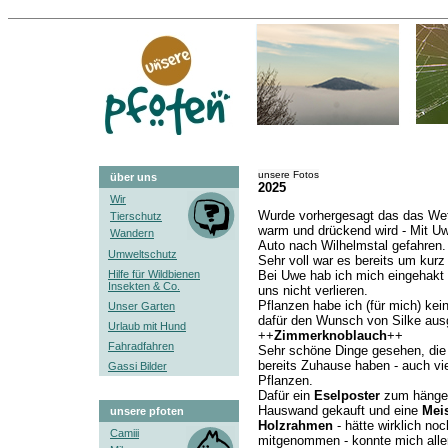
unsere Fotos
über uns
2025
Wir
Wurde vorhergesagt das das Wet
Tierschutz
warm und drückend wird - Mit U
Wandern
Auto nach Wilhelmstal gefahren.
Umweltschutz
Sehr voll war es bereits um kurz
Hilfe für Wildbienen
Bei Uwe hab ich mich eingehakt 
Insekten & Co.
uns nicht verlieren.
Pflanzen habe ich (für mich) kein
Unser Garten
dafür den Wunsch von Silke ausg
Urlaub mit Hund
++
Zimmerknoblauch
++
Fahradfahren
Sehr schöne Dinge gesehen, die 
bereits Zuhause haben - auch vi
Gassi Bilder
Pflanzen.
Dafür ein
Eselposter
zum hängen
Hauswand gekauft und eine
Meis
unsere pfoten
Holzrahmen
- hätte wirklich noc
Camiii
mitgenommen - konnte mich aller