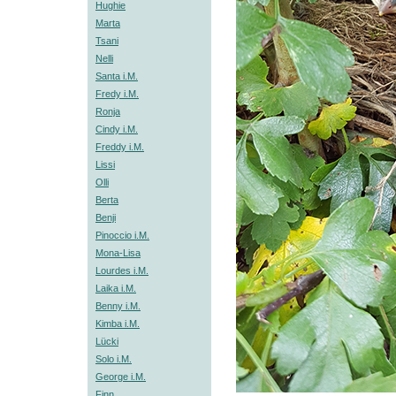
Hughie
Marta
Tsani
Nelli
Santa i.M.
Fredy i.M.
Ronja
Cindy i.M.
Freddy i.M.
Lissi
Olli
Berta
Benji
Pinoccio i.M.
Mona-Lisa
Lourdes i.M.
Laika i.M.
Benny i.M.
Kimba i.M.
Lücki
Solo i.M.
George i.M.
Finn