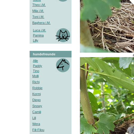
Theo i.M.
Mila i.M.
Toni i.M.
Baghera i.M.
Luca i.M.
Pamina
Lilly
hundefreunde
Alle
Paddy
Tino
Molli
Richi
Robbie
Kormi
Diego
Snowy
Camiii
Lili
Wera
Fili-Filou