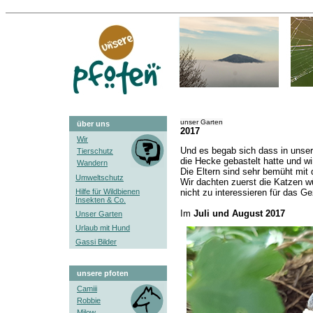
unser Garten
über uns
2017
Wir
Und es begab sich dass in unser
Tierschutz
die Hecke gebastelt hatte und wi
Wandern
Die Eltern sind sehr bemüht mit 
Umweltschutz
Wir dachten zuerst die Katzen w
Hilfe für Wildbienen
nicht zu interessieren für das Ge
Insekten & Co.
Im
Juli und August 2017
Unser Garten
Urlaub mit Hund
Gassi Bilder
unsere pfoten
Camiii
Robbie
Milow