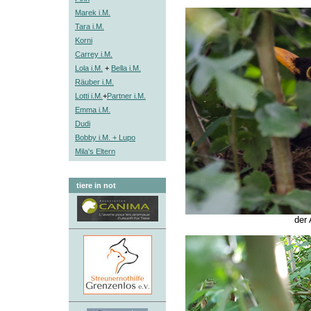
Marek i.M.
Tara i.M.
Korni
Carrey i.M.
Lola i.M.
+
Bella i.M.
Räuber i.M.
Lotti i.M.
+
Partner i.M.
Emma i.M.
Dudi
Bobby i.M. + Lupo
Mila's Eltern
tiere in not
der