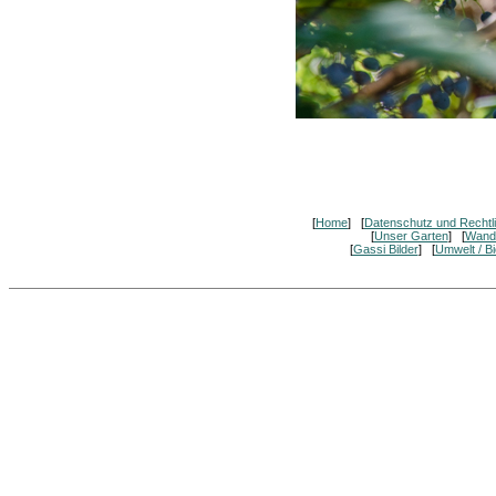
[
Home
] [
Datenschutz und Rechtl
[
Unser Garten
] [
Wand
[
Gassi Bilder
] [
Umwelt / Bi