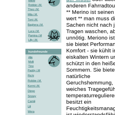
Milow
anderen Fahrradtou
Robbie i.M.
Theo i.M.
** Merino ist seinen
Mila i.M.
wert ** man muss d
Toni i.M.
Sachen nicht nach
Baghera i.M.
Tragen waschen, ab
Luca i.M.
Pamina i.M
unnötig. Meriono ist
Lilly i.M.
sie bietet Performa
Komfort - sie kühlt i
hundefreunde
eiskalten Wintern u
Alle
Molli
schützt in den heiß
Tino
Sommern. Sie biete
Paddy i.M
natürliche
Richi
Robbie i.M.
Geruchshemmung, 
Kormi i.M.
weiches Tragegefühl
Diego
temperaturreguliere
Snowy
besitzt ein
Camiii
Lili
Feuchtigkeitsmana
Wera
ist wiederstandsfähi