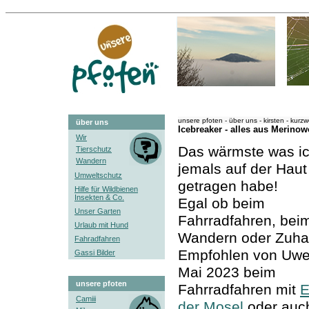
unsere pfoten - über uns - kirsten - kurzw
über uns
Icebreaker - alles aus Merinow
Wir
Das wärmste was i
Tierschutz
Wandern
jemals auf der Haut
Umweltschutz
getragen habe!
Hilfe für Wildbienen
Insekten & Co.
Egal ob beim
Unser Garten
Fahrradfahren, bei
Urlaub mit Hund
Wandern oder Zuha
Fahradfahren
Empfohlen von Uwe
Gassi Bilder
Mai 2023 beim
unsere pfoten
Fahrradfahren mit
E
Camiii
der Mosel
oder auc