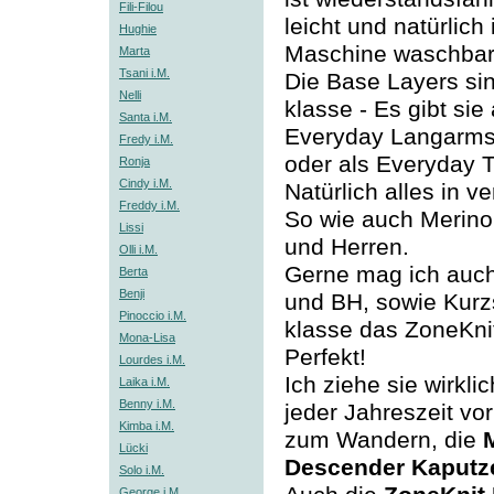
Fili-Filou
leicht und natürlich 
Hughie
Maschine waschbar
Marta
Tsani i.M.
Die Base Layers si
Nelli
klasse - Es gibt sie 
Santa i.M.
Everyday Langarms
Fredy i.M.
oder als Everyday 
Ronja
Cindy i.M.
Natürlich alles in 
Freddy i.M.
So wie auch Merin
Lissi
und Herren.
Olli i.M.
Gerne mag ich auch
Berta
Benji
und BH, sowie Kur
Pinoccio i.M.
klasse das ZoneKnit
Mona-Lisa
Perfekt!
Lourdes i.M.
Ich ziehe sie wirkli
Laika i.M.
Benny i.M.
jeder Jahreszeit vo
Kimba i.M.
zum Wandern, die
Lücki
Descender Kaputz
Solo i.M.
George i.M.