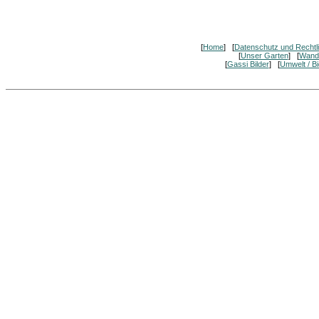
[
Home
] [
Datenschutz und Rechtl
[
Unser Garten
] [
Wand
[
Gassi Bilder
] [
Umwelt / Bi