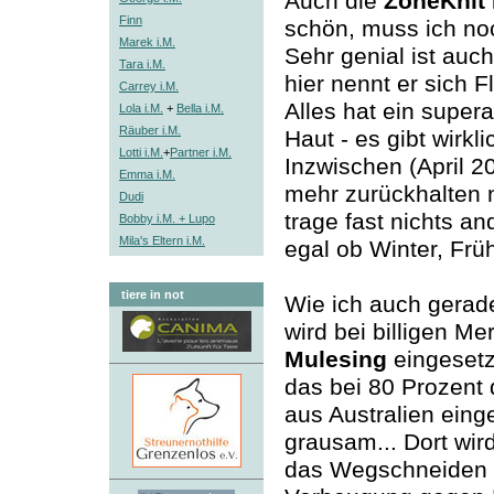
Auch die
ZoneKnit 
Finn
schön, muss ich no
Marek i.M.
Sehr genial ist auc
Tara i.M.
hier nennt er sich Fl
Carrey i.M.
Alles hat ein supe
Lola i.M.
+
Bella i.M.
Räuber i.M.
Haut - es gibt wirkl
Lotti i.M.
+
Partner i.M.
Inzwischen (April 
Emma i.M.
mehr zurückhalten 
Dudi
trage fast nichts a
Bobby i.M. + Lupo
Mila's Eltern i.M.
egal ob Winter, Frü
tiere in not
Wie ich auch gerad
wird bei billigen M
Mulesing
eingesetz
das bei 80 Prozent
aus Australien einge
grausam... Dort wi
das Wegschneiden 