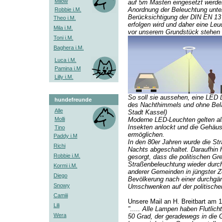
Milow
auf 5m Masten eingesetzt werden
Anordnung der Beleuchtung unte
Robbie i.M.
Berücksichtigung der DIN EN 13
Theo i.M.
erfolgen wird und daher eine Leu
Mila i.M.
vor unserem Grundstück stehen 
Toni i.M.
Baghera i.M.
Luca i.M.
Pamina i.M
Lilly i.M.
So soll sie aussehen, eine LED
hundefreunde
des Nachthimmels und ohne Beläs
Alle
Stadt Kassel)
Molli
Moderne LED-Leuchten gelten als
Insekten anlockt und die Gehäu
Tino
ermöglichen.
Paddy i.M
In den 80er Jahren wurde die S
Richi
Nachts abgeschaltet. Daraufhin 
Robbie i.M.
gesorgt, dass die politischen G
Straßenbeleuchtung wieder durc
Kormi i.M.
anderer Gemeinden in jüngster Z
Diego
Bevölkerung nach einer durchgä
Snowy
Umschwenken auf der politische
Camiii
Unsere Mail an H. Breitbart am 
Lili
"..... Alle Lampen haben Flutlic
Wera
50 Grad, der geradewegs in die G