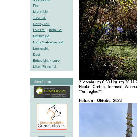
Finn
Marek i.M.
Tara i.M.
Carrey i.M.
Lola i.M.
+
Bella i.M.
Räuber i.M.
Lotti i.M.
+
Partner i.M.
Emma i.M.
Dudi
Bobby i.M. + Lupo
Mila's Eltern i.M.
tiere in not
2 Monde um 6.30 Uhr am 30.11.2
Hecke, Garten, Terrasse, Wohnu
**untragbar**
Fotos im Oktober 2023