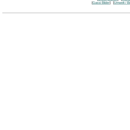
[
Gassi Bilder
] [
Umwelt / Bi