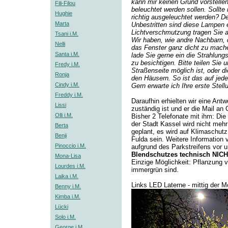
kann mir keinen Grund vorstelle
Fili-Filou
beleuchtet werden sollen. Sollte
Hughie
richtig ausgeleuchtet werden? De
Marta
Unbestritten sind diese Lampen en
Lichtverschmutzung tragen Sie a
Tsani i.M.
Wir haben, wie andre Nachbarn,
Nelli
das Fenster ganz dicht zu machen
Santa i.M.
lade Sie gerne ein die Strahlung
zu besichtigen. Bitte teilen Sie 
Fredy i.M.
Straßenseite möglich ist, oder 
Ronja
den Häusern. So ist das auf jede
Cindy i.M.
Gern erwarte ich Ihre erste Stel
Freddy i.M.
Daraufhin erhielten wir eine Ant
Lissi
zuständig ist und er die Mail an
Olli i.M.
Bisher 2 Telefonate mit ihm: Di
der Stadt Kassel wird nicht mehr
Berta
geplant, es wird auf Klimaschutz 
Benji
Fulda sein. Weitere Information
Pinoccio i.M.
aufgrund des Parkstreifens vor 
Blendschutzes technisch NIC
Mona-Lisa
Einzige Möglichkeit: Pflanzung 
Lourdes i.M.
immergrün sind.
Laika i.M.
Links LED Laterne - mittig der 
Benny i.M.
Kimba i.M.
Lücki
Solo i.M.
George i.M.