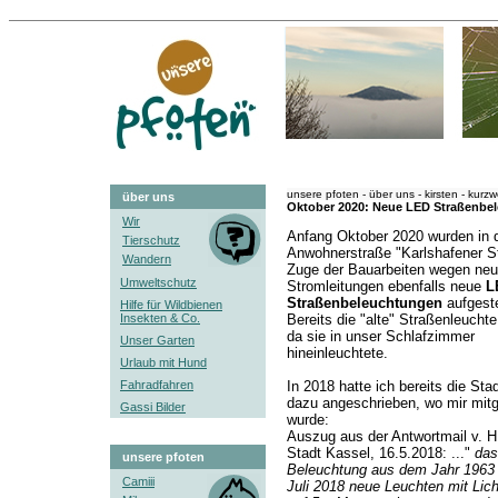
unsere pfoten - über uns - kirsten - kurzw
über uns
Oktober 2020: Neue LED Straßenbele
Wir
Anfang Oktober 2020 wurden in 
Tierschutz
Anwohnerstraße "Karlshafener S
Wandern
Zuge der Bauarbeiten wegen neu
Umweltschutz
Stromleitungen ebenfalls neue
L
Straßenbeleuchtungen
aufgeste
Hilfe für Wildbienen
Insekten & Co.
Bereits die "alte" Straßenleuchte
da sie in unser Schlafzimmer
Unser Garten
hineinleuchtete.
Urlaub mit Hund
Fahradfahren
In 2018 hatte ich bereits die Sta
dazu angeschrieben, wo mir mitge
Gassi Bilder
wurde:
Auszug aus der Antwortmail v. H.
Stadt Kassel, 16.5.2018: ..."
das
unsere pfoten
Beleuchtung aus dem Jahr 1963 
Camiii
Juli 2018 neue Leuchten mit Lic