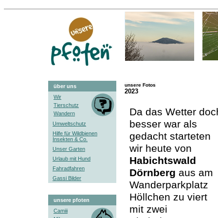
unsere Fotos
über uns
2023
Wir
Tierschutz
Da das Wetter doc
Wandern
besser war als
Umweltschutz
Hilfe für Wildbienen
gedacht starteten
Insekten & Co.
wir heute von
Unser Garten
Habichtswald
Urlaub mit Hund
Fahradfahren
Dörnberg
aus am
Gassi Bilder
Wanderparkplatz
Höllchen zu viert
unsere pfoten
mit zwei
Camiii