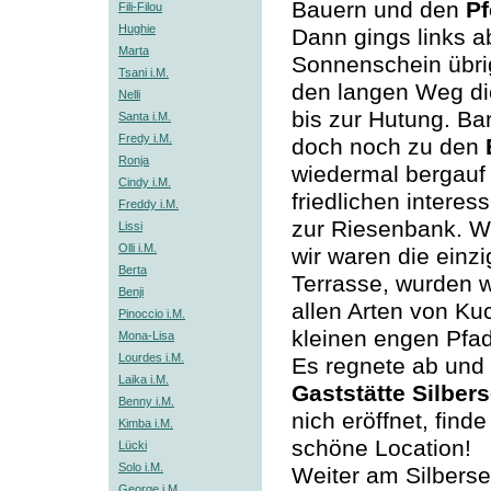
Bauern und den
Pf
Fili-Filou
Hughie
Dann gings links a
Marta
Sonnenschein übri
Tsani i.M.
den langen Weg di
Nelli
bis zur Hutung. Ba
Santa i.M.
Fredy i.M.
doch noch zu den
Ronja
wiedermal bergauf
Cindy i.M.
friedlichen interes
Freddy i.M.
zur Riesenbank. W
Lissi
Olli i.M.
wir waren die einz
Berta
Terrasse, wurden w
Benji
allen Arten von K
Pinoccio i.M.
kleinen engen Pfad
Mona-Lisa
Lourdes i.M.
Es regnete ab und 
Laika i.M.
Gaststätte Silber
Benny i.M.
nich eröffnet, finde
Kimba i.M.
schöne Location!
Lücki
Solo i.M.
Weiter am Silbers
George i.M.