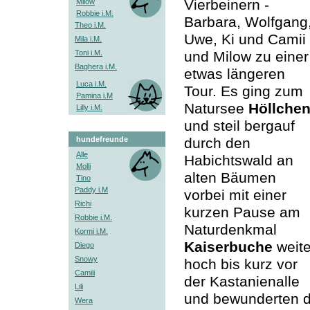
Vierbeinern -
Milow
Robbie i.M.
Barbara, Wolfgang
Theo i.M.
Uwe, Ki und Camii
Mila i.M.
Toni i.M.
und Milow zu einer
Baghera i.M.
etwas längeren
Luca i.M.
Tour. Es ging zum
Pamina i.M
Natursee
Höllche
Lilly i.M.
und steil bergauf
hundefreunde
durch den
Alle
Habichtswald an
Molli
alten Bäumen
Tino
Paddy i.M
vorbei mit einer
Richi
kurzen Pause am
Robbie i.M.
Naturdenkmal
Kormi i.M.
Kaiserbuche
weite
Diego
Snowy
hoch bis kurz vor
Camiii
der Kastanienalle
Lili
und bewunderten d
Wera