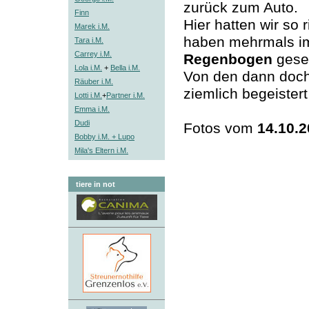
zurück zum Auto.
Finn
Hier hatten wir so r
Marek i.M.
haben mehrmals i
Tara i.M.
Carrey i.M.
Regenbogen
gese
Lola i.M.
+
Bella i.M.
Von den dann doch
Räuber i.M.
ziemlich begeistert
Lotti i.M.
+
Partner i.M.
Emma i.M.
Dudi
Fotos vom
14.10.
Bobby i.M. + Lupo
Mila's Eltern i.M.
tiere in not