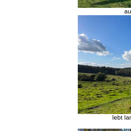
au
lebt l