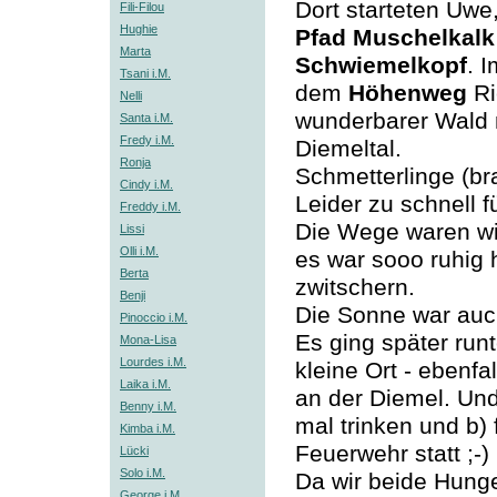
Dort starteten Uw
Fili-Filou
Hughie
Pfad Muschelkalk
Marta
Schwiemelkopf
. 
Tsani i.M.
dem
Höhenweg
Ri
Nelli
wunderbarer Wald m
Santa i.M.
Fredy i.M.
Diemeltal.
Ronja
Schmetterlinge (br
Cindy i.M.
Leider zu schnell 
Freddy i.M.
Die Wege waren wi
Lissi
Olli i.M.
es war sooo ruhig 
Berta
zwitschern.
Benji
Die Sonne war auc
Pinoccio i.M.
Es ging später run
Mona-Lisa
Lourdes i.M.
kleine Ort - ebenfa
Laika i.M.
an der Diemel. Und
Benny i.M.
mal trinken und b) 
Kimba i.M.
Feuerwehr statt ;-)
Lücki
Solo i.M.
Da wir beide Hung
George i.M.