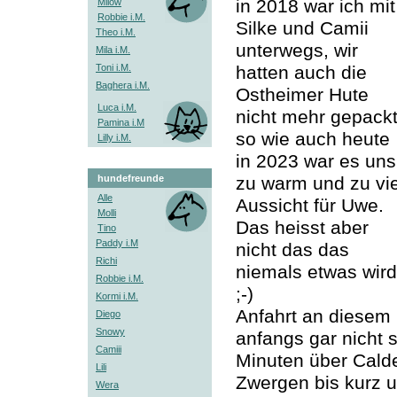
in 2018 war ich mit
Milow
Robbie i.M.
Silke und Camii
Theo i.M.
unterwegs, wir
Mila i.M.
Toni i.M.
hatten auch die
Baghera i.M.
Ostheimer Hute
Luca i.M.
nicht mehr gepackt
Pamina i.M
so wie auch heute
Lilly i.M.
in 2023 war es uns
hundefreunde
zu warm und zu vie
Alle
Aussicht für Uwe.
Molli
Das heisst aber
Tino
Paddy i.M
nicht das das
Richi
niemals etwas wird
Robbie i.M.
;-)
Kormi i.M.
Anfahrt an diesem
Diego
Snowy
anfangs gar nicht 
Camiii
Minuten über Cald
Lili
Zwergen bis kurz u
Wera