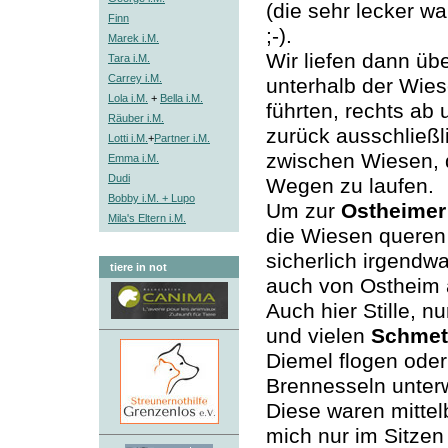
(die sehr lecker w
Finn
;-).
Marek i.M.
Wir liefen dann üb
Tara i.M.
Carrey i.M.
unterhalb der Wie
Lola i.M.
+
Bella i.M.
führten, rechts a
Räuber i.M.
zurück ausschließl
Lotti i.M.
+
Partner i.M.
zwischen Wiesen, 
Emma i.M.
Dudi
Wegen zu laufen.
Bobby i.M. + Lupo
Um zur
Ostheimer
Mila's Eltern i.M.
die Wiesen queren
sicherlich irgendw
tiere in not
auch von Ostheim a
Auch hier Stille, 
und vielen
Schmet
Diemel flogen ode
Brennesseln unter
Diese waren mittel
mich nur im Sitzen 