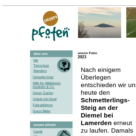
unsere Fotos
über uns
2023
Wir
Tierschutz
Nach einigem
Wandern
Überlegen
Umweltschutz
Hilfe für Wildbienen
entschieden wir un
Insekten & Co.
heute den
Unser Garten
Schmetterlings-
Urlaub mit Hund
Fahradfahren
Steig an der
Gassi Bilder
Diemel bei
Lamerden
erneut
unsere pfoten
zu laufen. Damals
Camiii