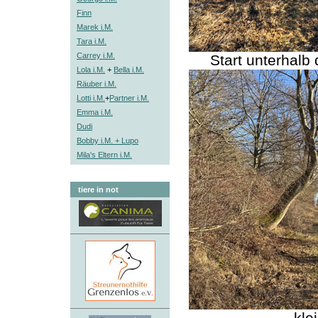
Finn
Marek i.M.
Tara i.M.
Carrey i.M.
Start unterhalb
Lola i.M.
+
Bella i.M.
Räuber i.M.
Lotti i.M.
+
Partner i.M.
Emma i.M.
Dudi
Bobby i.M. + Lupo
Mila's Eltern i.M.
tiere in not