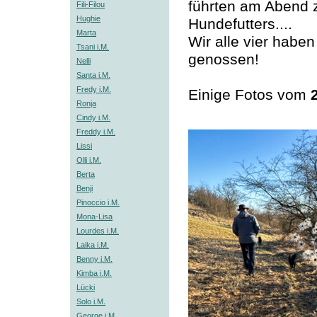
führten am Abend
Fili-Filou
Hughie
Hundefutters....
Marta
Wir alle vier habe
Tsani i.M.
genossen!
Nelli
Santa i.M.
Fredy i.M.
Einige Fotos vom
Ronja
Cindy i.M.
Freddy i.M.
Lissi
Olli i.M.
Berta
Benji
Pinoccio i.M.
Mona-Lisa
Lourdes i.M.
Laika i.M.
Benny i.M.
Kimba i.M.
Lücki
Solo i.M.
George i.M.