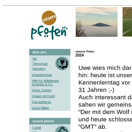
unsere Fotos
über uns
2024
Wir
Tierschutz
Uwe wies mich dar
Wandern
hin: heute ist unse
Umweltschutz
Hilfe für Wildbienen
Kennenlerntag vor
Insekten & Co.
31 Jahren ;-)
Unser Garten
Auch interessant 
Urlaub mit Hund
Fahradfahren
sahen wir gemein
Gassi Bilder
"Der mit dem Wolf 
und heute schlosse
unsere pfoten
"GMT" ab.
Camiii