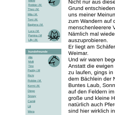
Nicht nur aus die
Milow
Robbie i.M.
Grund entschieden
Theo i.M.
uns meiner Meinu
Mila i.M.
Toni i.M.
zum Wandern auf 
Baghera i.M.
menschenleerere 
Luca i.M.
Nämlich mal wiede
Pamina i.M
auszuprobieren.
Lilly i.M.
Er liegt am Schäfe
hundefreunde
Weimar.
Alle
Und wir waren bege
Molli
Anstatt die ewige
Tino
Paddy i.M
zu laufen, gings i
Richi
dem Bächlein der 
Robbie i.M.
Buntes Laub, Sonn
Kormi i.M.
auf den Feldern i
Diego
Snowy
große und kleine 
Camiii
natürlich auch Pfe
Lili
sind hier wirklich
Wera