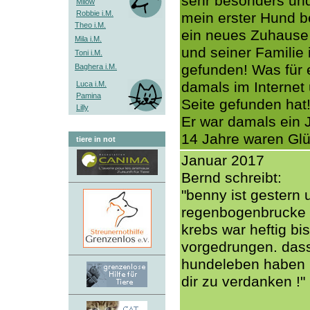
sehr besonders un
Milow
Robbie i.M.
mein erster Hund b
Theo i.M.
ein neues Zuhause f
Mila i.M.
und seiner Familie
Toni i.M.
gefunden! Was für 
Baghera i.M.
damals im Internet
Luca i.M.
Pamina
Seite gefunden hat
Lilly
Er war damals ein J
14 Jahre waren Glü
tiere in not
Januar 2017
Bernd schreibt:
"benny ist gestern 
regenbogenbrucke 
krebs war heftig bi
vorgedrungen. dass 
hundeleben haben ko
dir zu verdanken !"