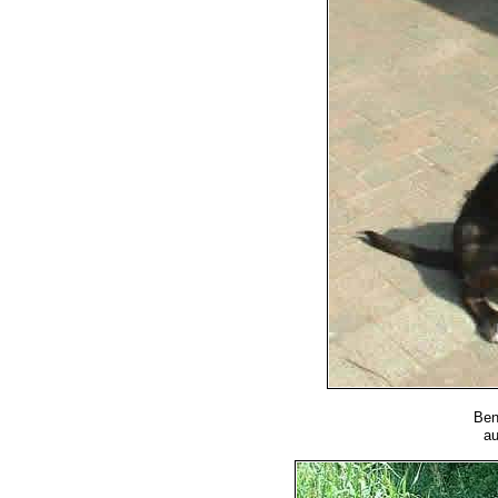
Be
au