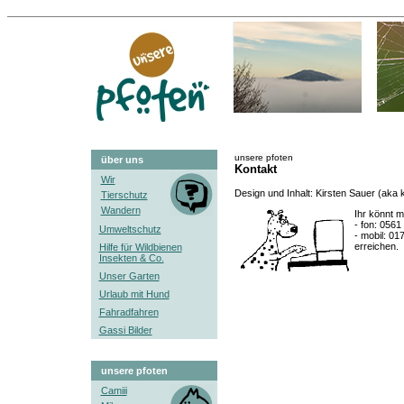
unsere pfoten
über uns
Kontakt
Wir
Design und Inhalt: Kirsten Sauer (aka 
Tierschutz
Wandern
Ihr könnt m
- fon: 0561
Umweltschutz
- mobil: 01
erreichen.
Hilfe für Wildbienen
Insekten & Co.
Unser Garten
Urlaub mit Hund
Fahradfahren
Gassi Bilder
unsere pfoten
Camiii