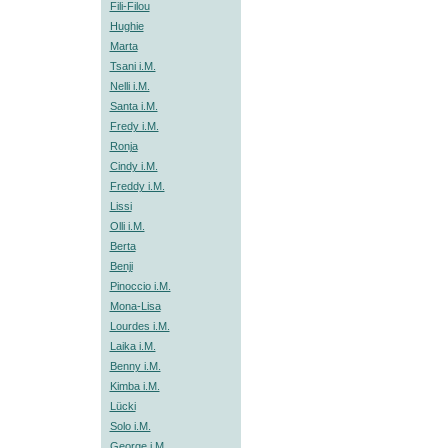
Fili-Filou
Hughie
Marta
Tsani i.M.
Nelli i.M.
Santa i.M.
Fredy i.M.
Ronja
Cindy i.M.
Freddy i.M.
Lissi
Olli i.M.
Berta
Benji
Pinoccio i.M.
Mona-Lisa
Lourdes i.M.
Laika i.M.
Benny i.M.
Kimba i.M.
Lücki
Solo i.M.
George i.M.