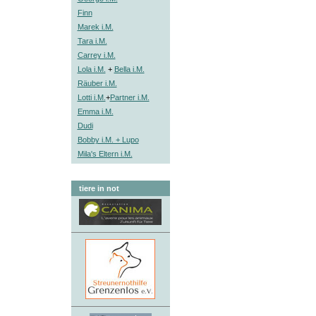
Finn
Marek i.M.
Tara i.M.
Carrey i.M.
Lola i.M.
+
Bella i.M.
Räuber i.M.
Lotti i.M.
+
Partner i.M.
Emma i.M.
Dudi
Bobby i.M. + Lupo
Mila's Eltern i.M.
tiere in not