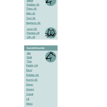
Milow
Robbie i.M.
Theo i.M.
Mila i.M.
Toni i.M.
Baghera i.M.
Luca i.M.
Pamina i.M
Lilly i.M
hundefreunde
Alle
Molli
Tino
Paddy i.M
Richi
Robbie i.M.
Kormi i.M.
Diego
Snowy
Camiii
Lili
Wera