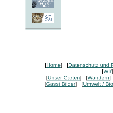
[
Home
] [
Datenschutz und R
[
Wir
[
Unser Garten
] [
Wandern
]
[
Gassi Bilder
] [
Umwelt / Bi