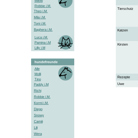
Milow
Robbie i.M.
Tierschutz
Theo i.M.
Mila i.M.
Toni i.M.
Baghera i.M.
Katzen
Luca i.M.
Pamina i.M
Kirsten
Lilly i.M
hundefreunde
Alle
Molli
Rezepte
Tino
Uwe
Paddy i.M
Richi
Robbie i.M.
Kormi i.M.
Diego
Snowy
Camiii
Lili
Wera