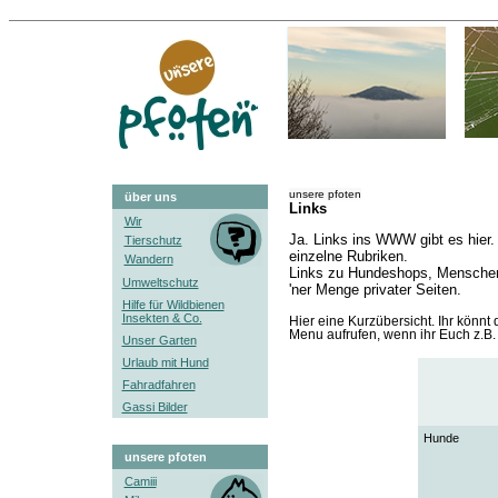
unsere pfoten
über uns
Links
Wir
Ja. Links ins WWW gibt es hier.
Tierschutz
einzelne Rubriken.
Wandern
Links zu Hundeshops, Menschens
Umweltschutz
'ner Menge privater Seiten.
Hilfe für Wildbienen
Insekten & Co.
Hier eine Kurzübersicht. Ihr könnt
Menu aufrufen, wenn ihr Euch z.B.
Unser Garten
Urlaub mit Hund
Fahradfahren
Gassi Bilder
Hunde
unsere pfoten
Camiii