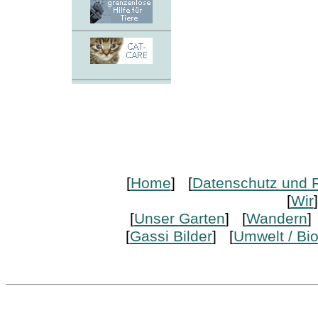
[
Home
] [
Datenschutz und R
[
Wir
[
Unser Garten
] [
Wandern
]
[
Gassi Bilder
] [
Umwelt / Bi