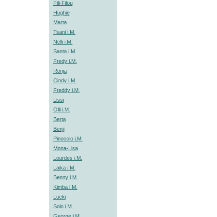
Fili-Filou
Hughie
Marta
Tsani i.M.
Nelli i.M.
Santa i.M.
Fredy i.M.
Ronja
Cindy i.M.
Freddy i.M.
Lissi
Olli i.M.
Berta
Benji
Pinoccio i.M.
Mona-Lisa
Lourdes i.M.
Laika i.M.
Benny i.M.
Kimba i.M.
Lücki
Solo i.M.
George i.M.