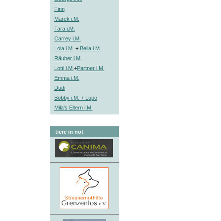
Finn
Marek i.M.
Tara i.M.
Carrey i.M.
Lola i.M.
+
Bella i.M.
Räuber i.M.
Lotti i.M.
+
Partner i.M.
Emma i.M.
Dudi
Bobby i.M. + Lupo
Mila's Eltern i.M.
tiere in not